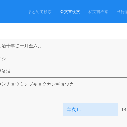
まとめて検索
公文書検索
私文書検索
刊行
明治十年従一月至六月
クシ
勧業課
ホンチョウミンジキョクカンギョウカ
）
年次To:
18