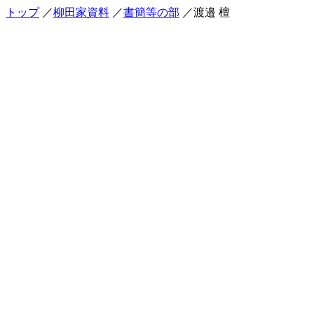
トップ
／
柳田家資料
／
書簡等の部
／渡邉 檀