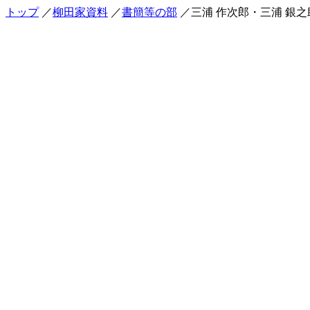
トップ
／
柳田家資料
／
書簡等の部
／三浦 作次郎・三浦 銀之