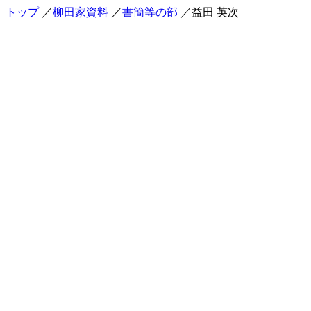
トップ
／
柳田家資料
／
書簡等の部
／益田 英次