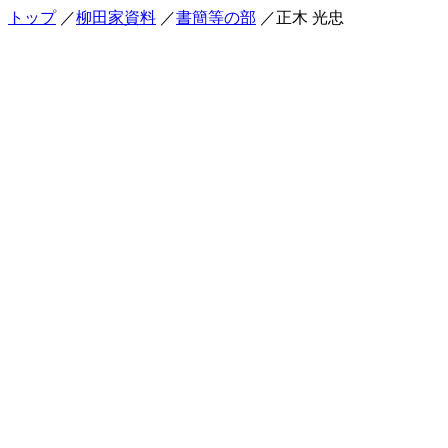
トップ
／
柳田家資料
／
書簡等の部
／正木 光忠