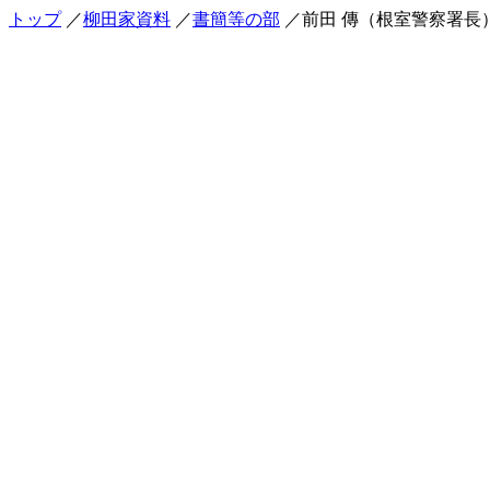
トップ
／
柳田家資料
／
書簡等の部
／前田 傳（根室警察署長