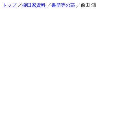
トップ
／
柳田家資料
／
書簡等の部
／前田 鴻