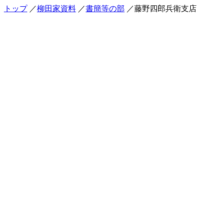
トップ
／
柳田家資料
／
書簡等の部
／藤野四郎兵衛支店