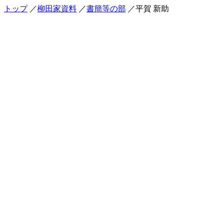
トップ
／
柳田家資料
／
書簡等の部
／平賀 新助