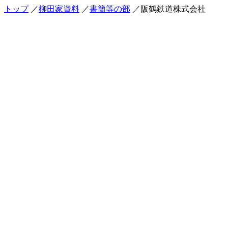
トップ
／
柳田家資料
／
書簡等の部
／阪鶴鉄道株式会社