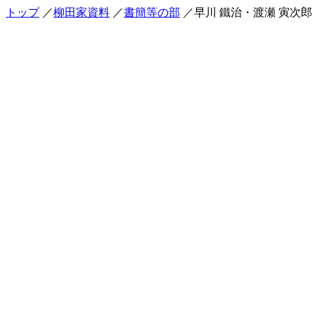
トップ
／
柳田家資料
／
書簡等の部
／早川 鐵治・渡瀬 寅次