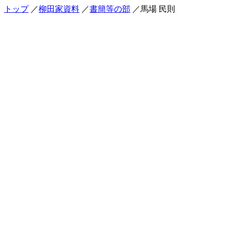
トップ
／
柳田家資料
／
書簡等の部
／馬場 民則