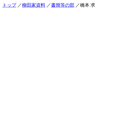
トップ
／
柳田家資料
／
書簡等の部
／橋本 求