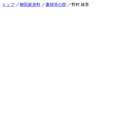
トップ
／
柳田家資料
／
書簡等の部
／野村 維章