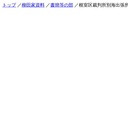
トップ
／
柳田家資料
／
書簡等の部
／根室区裁判所別海出張