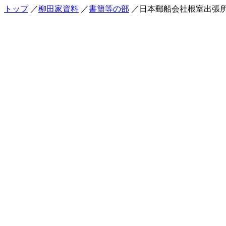
トップ
／
柳田家資料
／
書簡等の部
／日本郵船会社根室出張