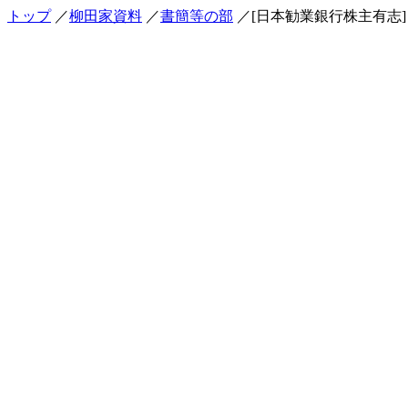
トップ
／
柳田家資料
／
書簡等の部
／[日本勧業銀行株主有志]