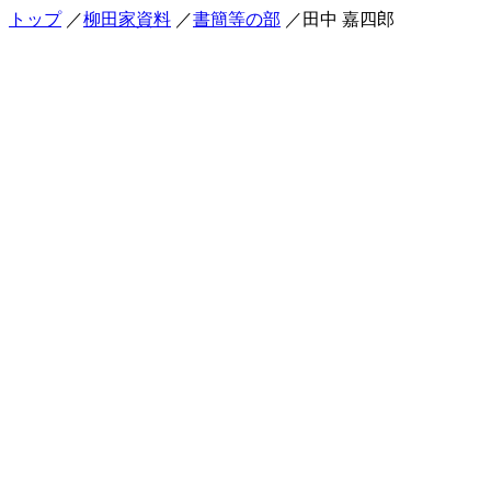
トップ
／
柳田家資料
／
書簡等の部
／田中 嘉四郎