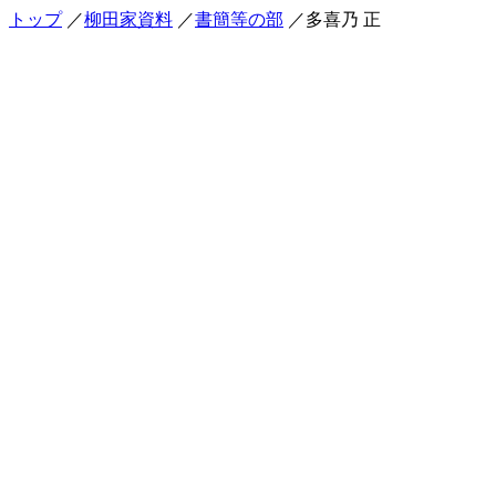
トップ
／
柳田家資料
／
書簡等の部
／多喜乃 正