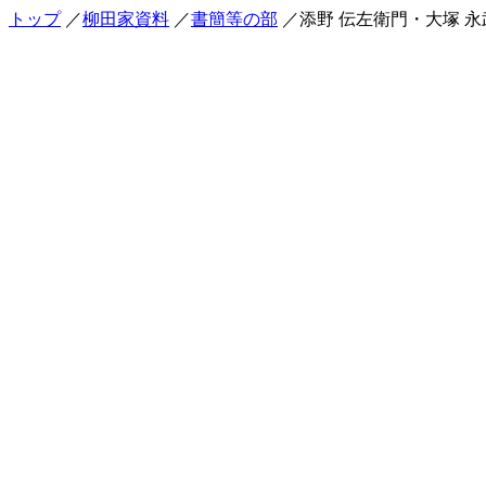
トップ
／
柳田家資料
／
書簡等の部
／添野 伝左衛門・大塚 永