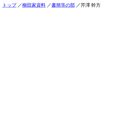
トップ
／
柳田家資料
／
書簡等の部
／芹澤 幹方