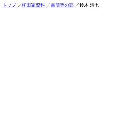
トップ
／
柳田家資料
／
書簡等の部
／鈴木 清七