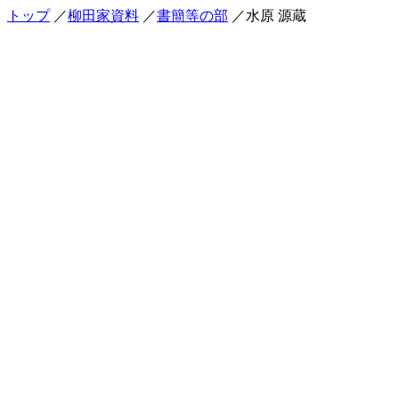
トップ
／
柳田家資料
／
書簡等の部
／水原 源蔵