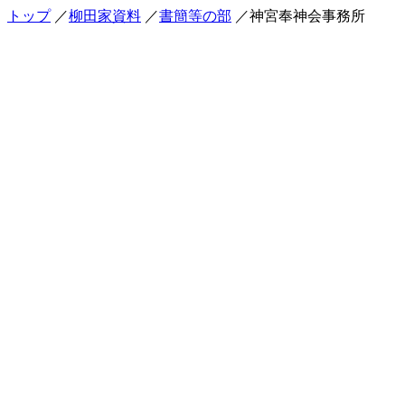
トップ
／
柳田家資料
／
書簡等の部
／神宮奉神会事務所