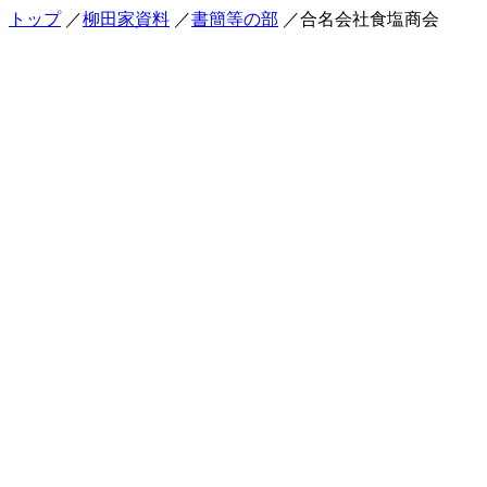
トップ
／
柳田家資料
／
書簡等の部
／合名会社食塩商会