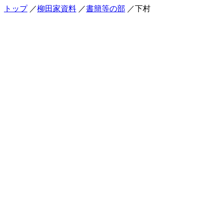
トップ
／
柳田家資料
／
書簡等の部
／下村