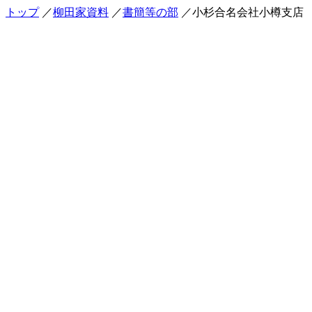
トップ
／
柳田家資料
／
書簡等の部
／小杉合名会社小樽支店