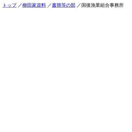
トップ
／
柳田家資料
／
書簡等の部
／国後漁業組合事務所