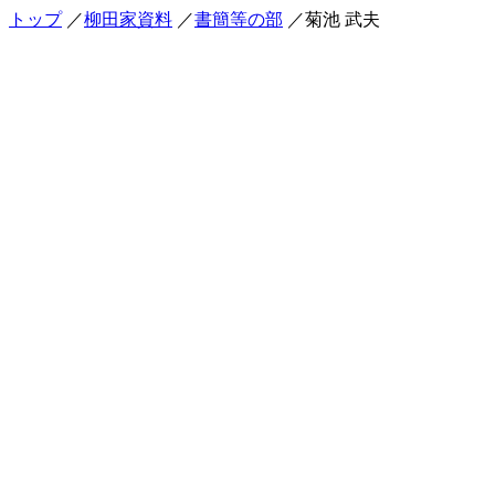
トップ
／
柳田家資料
／
書簡等の部
／菊池 武夫