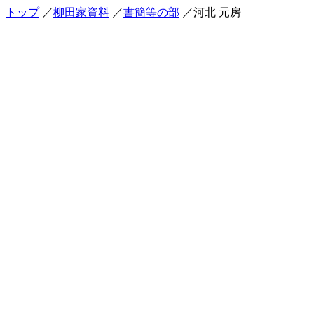
トップ
／
柳田家資料
／
書簡等の部
／河北 元房