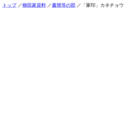
トップ
／
柳田家資料
／
書簡等の部
／「家印」カネチョウ