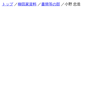
トップ
／
柳田家資料
／
書簡等の部
／小野 忠造