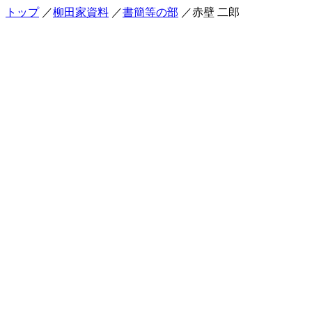
トップ
／
柳田家資料
／
書簡等の部
／赤壁 二郎