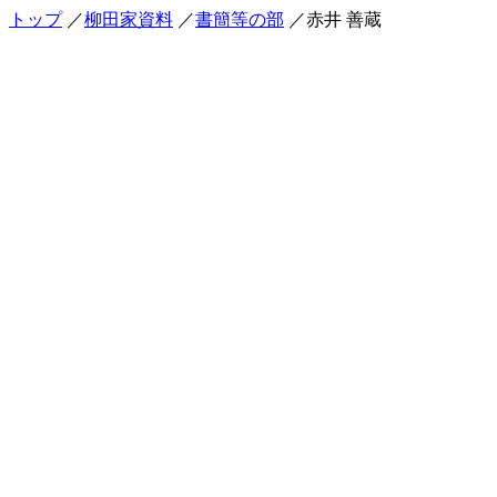
トップ
／
柳田家資料
／
書簡等の部
／赤井 善蔵