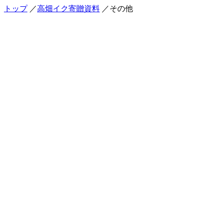
トップ
／
高畑イク寄贈資料
／その他