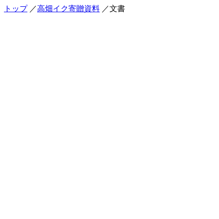
トップ
／
高畑イク寄贈資料
／文書