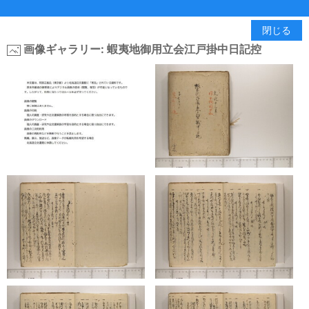
閉じる
画像ギャラリー: 蝦夷地御用立会江戸掛中日記控